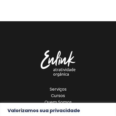
Serviços
Cursos
Quem Somos
Blog
Valorizamos sua privacidade
Contato