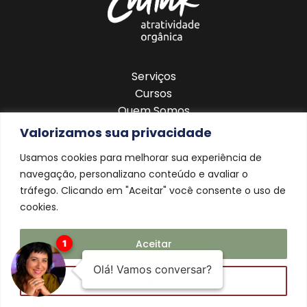
Serviços
Cursos
Quem Somos
Blog
Valorizamos sua privacidade
Contato
Usamos cookies para melhorar sua experiência de
navegação, personalizano conteúdo e avaliar o
tráfego. Clicando em "Aceitar" você consente o uso de
cookies.
Aceitar
Rejeitar
©2026 Todos os direitos reservados.