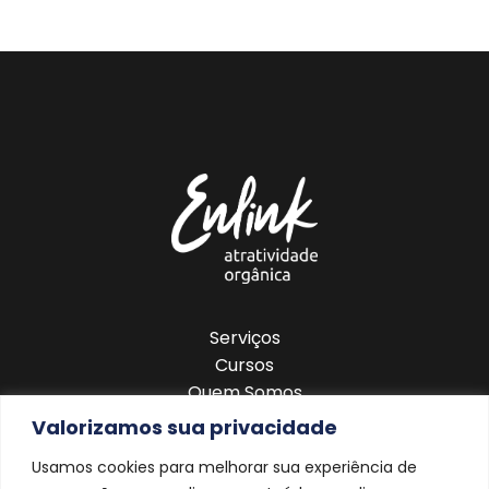
Serviços
Cursos
Quem Somos
Blog
Valorizamos sua privacidade
Contato
Usamos cookies para melhorar sua experiência de