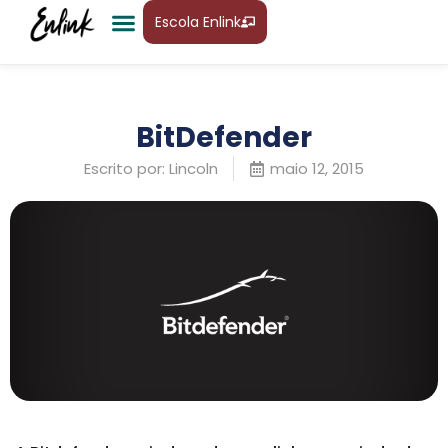
Escola Enlink
BitDefender
Escrito por:
Lincoln
maio 12, 2015