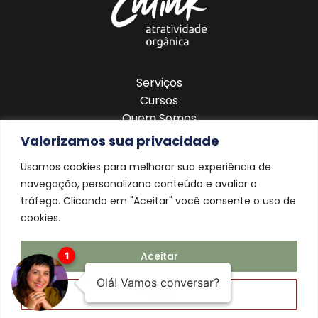
Serviços
Cursos
Quem Somos
Blog
Valorizamos sua privacidade
Contato
Usamos cookies para melhorar sua experiência de
navegação, personalizano conteúdo e avaliar o
tráfego. Clicando em "Aceitar" você consente o uso de
cookies.
Aceitar
Rejeitar
©2026 Todos os direitos reservados.